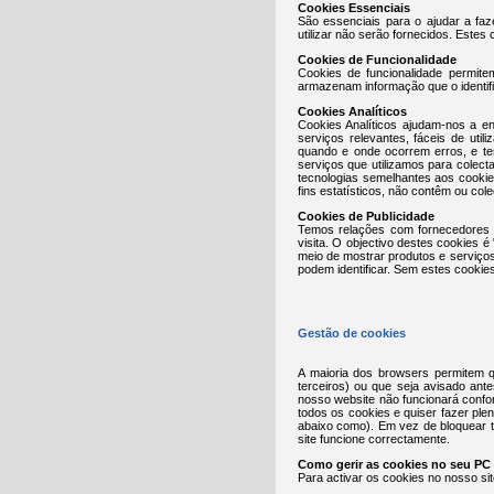
Cookies Essenciais
São essenciais para o ajudar a faz
utilizar não serão fornecidos. Estes
Cookies de Funcionalidade
Cookies de funcionalidade permit
armazenam informação que o identif
Cookies Analíticos
Cookies Analíticos ajudam-nos a e
serviços relevantes, fáceis de util
quando e onde ocorrem erros, e te
serviços que utilizamos para colec
tecnologias semelhantes aos cooki
fins estatísticos, não contêm ou col
Cookies de Publicidade
Temos relações com fornecedores c
visita. O objectivo destes cookies
meio de mostrar produtos e serviço
podem identificar. Sem estes cookie
Gestão de cookies
A maioria dos browsers permitem q
terceiros) ou que seja avisado ant
nosso website não funcionará confo
todos os cookies e quiser fazer ple
abaixo como). Em vez de bloquear t
site funcione correctamente.
Como gerir as cookies no seu PC
Para activar os cookies no nosso sit