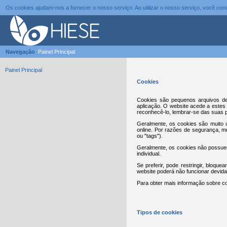
Os cookies ajudam-nos a fornecer o nosso serviço. Ao utilizar o nosso serviço, você c
Navegação
Painel Principal
Painel Principal
Cookies
Cookies são pequenos arquivos de
aplicação. O website acede a estes 
reconhecê-lo, lembrar-se das suas p
Geralmente, os cookies são muito ú
online. Por razões de segurança, 
ou "tags").
Geralmente, os cookies não possuem
individual.
Se preferir, pode restringir, bloqu
website poderá não funcionar devid
Para obter mais informação sobre co
Tipos de cookies