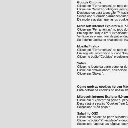
Google Chrome
Clique em "Ferramentas" no topo do 
Clique em "Mostrar definições avan
Desloque-se para a secção "Privacid
Seleccione "Permitir o armazenamen
De modo a aceitar apenas os cookies
Microsoft Internet Explorer 6.0, 7.0
Clique em "Ferramentas" no topo do
Em seguida, clique em "Privacidade"
Verifique se o seu nível de privacid
Se o definir acima do nível médio, ir
Mozilla Firefox
Clique em "Ferramentas" no topo do
Em seguida, seleccione o ícone "Pri
Clique no botão "Cookies" e selecci
Safari
Clique no ícone da parte superior do
Clique em "Privacidade", seleccione 
Clique em "Salvar".
Como gerir as cookies no seu Ma
Para activar os cookies no nosso sit
Microsoft Internet Explorer 5.0 e
Clique em "Explorer" na parte super
Desça até à secção "Cookies" em ?
Seleccione "Não peça."
Safari no OSX
Clique em "Safari" na parte superior
Clique no botão "Privacidade" e depo
Seleccione "apenas as páginas que v