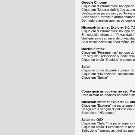
Google Chrome
Clique em "Ferramentas" no topo do 
Clique em "Mostrar definições avan
Desloque-se para a secção "Privacid
Seleccione "Permitir o armazenamen
De modo a aceitar apenas os cookies
Microsoft Internet Explorer 6.0, 7.0
Clique em "Ferramentas" no topo do
Em seguida, clique em "Privacidade"
Verifique se o seu nível de privacid
Se o definir acima do nível médio, ir
Mozilla Firefox
Clique em "Ferramentas" no topo do
Em seguida, seleccione o ícone "Pri
Clique no botão "Cookies" e selecci
Safari
Clique no ícone da parte superior do
Clique em "Privacidade", seleccione 
Clique em "Salvar".
Como gerir as cookies no seu Ma
Para activar os cookies no nosso sit
Microsoft Internet Explorer 5.0 e
Clique em "Explorer" na parte super
Desça até à secção "Cookies" em ?
Seleccione "Não peça."
Safari no OSX
Clique em "Safari" na parte superior
Clique no botão "Privacidade" e depo
Seleccione "apenas as páginas que v