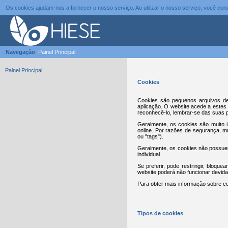
Os cookies ajudam-nos a fornecer o nosso serviço. Ao utilizar o nosso serviço, você c
Navegação
Painel Principal
Painel Principal
Cookies
Cookies são pequenos arquivos de
aplicação. O website acede a estes 
reconhecê-lo, lembrar-se das suas p
Geralmente, os cookies são muito ú
online. Por razões de segurança, 
ou "tags").
Geralmente, os cookies não possuem
individual.
Se preferir, pode restringir, bloqu
website poderá não funcionar devid
Para obter mais informação sobre co
Tipos de cookies