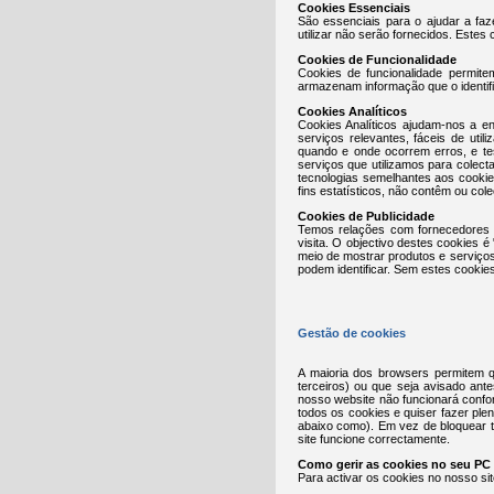
Cookies Essenciais
São essenciais para o ajudar a faz
utilizar não serão fornecidos. Estes
Cookies de Funcionalidade
Cookies de funcionalidade permit
armazenam informação que o identif
Cookies Analíticos
Cookies Analíticos ajudam-nos a e
serviços relevantes, fáceis de util
quando e onde ocorrem erros, e te
serviços que utilizamos para colec
tecnologias semelhantes aos cooki
fins estatísticos, não contêm ou col
Cookies de Publicidade
Temos relações com fornecedores c
visita. O objectivo destes cookies
meio de mostrar produtos e serviço
podem identificar. Sem estes cookie
Gestão de cookies
A maioria dos browsers permitem q
terceiros) ou que seja avisado ant
nosso website não funcionará confo
todos os cookies e quiser fazer ple
abaixo como). Em vez de bloquear t
site funcione correctamente.
Como gerir as cookies no seu PC
Para activar os cookies no nosso sit