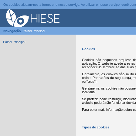
Os cookies ajudam-nos a fornecer o nosso serviço. Ao utilizar o nosso serviço, você c
Navegação
Painel Principal
Painel Principal
Cookies
Cookies são pequenos arquivos de
aplicação. O website acede a estes 
reconhecê-lo, lembrar-se das suas p
Geralmente, os cookies são muito ú
online. Por razões de segurança, 
ou "tags").
Geralmente, os cookies não possuem
individual.
Se preferir, pode restringir, bloqu
website poderá não funcionar devid
Para obter mais informação sobre co
Tipos de cookies