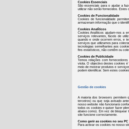
Cookies Essenciais
São essenciais para o ajudar a faz
utilizar não serão fornecidos. Estes
Cookies de Funcionalidade
Cookies de funcionalidade permit
armazenam informação que o identif
Cookies Analíticos
Cookies Analíticos ajudam-nos a e
serviços relevantes, fáceis de util
quando e onde ocorrem erros, e te
serviços que utilizamos para colec
tecnologias semelhantes aos cooki
fins estatísticos, não contêm ou col
Cookies de Publicidade
Temos relações com fornecedores c
visita. O objectivo destes cookies
meio de mostrar produtos e serviço
podem identificar. Sem estes cookie
Gestão de cookies
A maioria dos browsers permitem q
terceiros) ou que seja avisado ant
nosso website não funcionará confo
todos os cookies e quiser fazer ple
abaixo como). Em vez de bloquear t
site funcione correctamente.
Como gerir as cookies no seu PC
Para activar os cookies no nosso sit