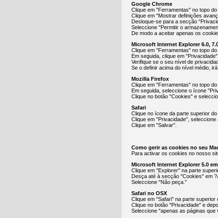
Google Chrome
Clique em "Ferramentas" no topo do 
Clique em "Mostrar definições avan
Desloque-se para a secção "Privacid
Seleccione "Permitir o armazenamen
De modo a aceitar apenas os cookies
Microsoft Internet Explorer 6.0, 7.0
Clique em "Ferramentas" no topo do
Em seguida, clique em "Privacidade"
Verifique se o seu nível de privacid
Se o definir acima do nível médio, ir
Mozilla Firefox
Clique em "Ferramentas" no topo do
Em seguida, seleccione o ícone "Pri
Clique no botão "Cookies" e selecci
Safari
Clique no ícone da parte superior do
Clique em "Privacidade", seleccione 
Clique em "Salvar".
Como gerir as cookies no seu Ma
Para activar os cookies no nosso sit
Microsoft Internet Explorer 5.0 e
Clique em "Explorer" na parte super
Desça até à secção "Cookies" em ?
Seleccione "Não peça."
Safari no OSX
Clique em "Safari" na parte superior
Clique no botão "Privacidade" e depo
Seleccione "apenas as páginas que v