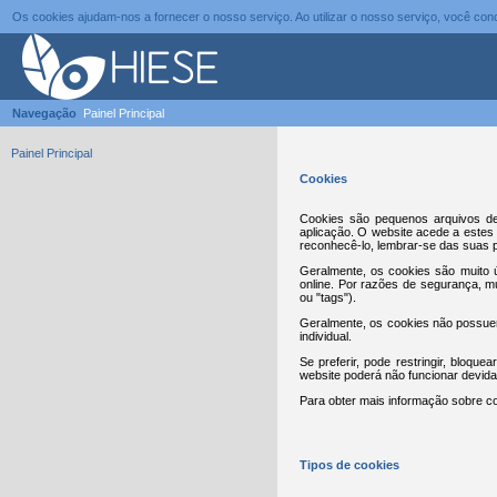
Os cookies ajudam-nos a fornecer o nosso serviço. Ao utilizar o nosso serviço, você c
Navegação
Painel Principal
Painel Principal
Cookies
Cookies são pequenos arquivos de
aplicação. O website acede a estes 
reconhecê-lo, lembrar-se das suas p
Geralmente, os cookies são muito ú
online. Por razões de segurança, 
ou "tags").
Geralmente, os cookies não possuem
individual.
Se preferir, pode restringir, bloqu
website poderá não funcionar devid
Para obter mais informação sobre co
Tipos de cookies