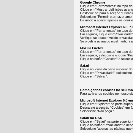
Google Chrome
Clique em "Ferramentas" no topo do 
Clique em "Mostrar definições avan
Desloque-se para a secção "Privacid
Seleccione "Permitir o armazenamen
De modo a aceitar apenas os cookies
Microsoft Internet Explorer 6.0, 7.0
Clique em "Ferramentas" no topo do
Em seguida, clique em "Privacidade"
Verifique se o seu nível de privacid
Se o definir acima do nível médio, ir
Mozilla Firefox
Clique em "Ferramentas" no topo do
Em seguida, seleccione o ícone "Pri
Clique no botão "Cookies" e selecci
Safari
Clique no ícone da parte superior do
Clique em "Privacidade", seleccione 
Clique em "Salvar".
Como gerir as cookies no seu Ma
Para activar os cookies no nosso sit
Microsoft Internet Explorer 5.0 e
Clique em "Explorer" na parte super
Desça até à secção "Cookies" em ?
Seleccione "Não peça."
Safari no OSX
Clique em "Safari" na parte superior
Clique no botão "Privacidade" e depo
Seleccione "apenas as páginas que v