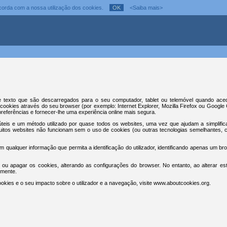
oncorda com a nossa utilização dos cookies.
<
Saiba mais
>
 texto que são descarregados para o seu computador, tablet ou telemóvel quando ac
cookies através do seu browser (por exemplo: Internet Explorer, Mozilla Firefox ou Googl
referências e fornecer-lhe uma experiência online mais segura.
teis e um método utilizado por quase todos os websites, uma vez que ajudam a simplific
muitos websites não funcionam sem o uso de cookies (ou outras tecnologias semelhantes,
 qualquer informação que permita a identificação do utilizador, identificando apenas um 
ear ou apagar os cookies, alterando as configurações do browser. No entanto, ao alterar es
amente.
okies e o seu impacto sobre o utilizador e a navegação, visite www.aboutcookies.org.