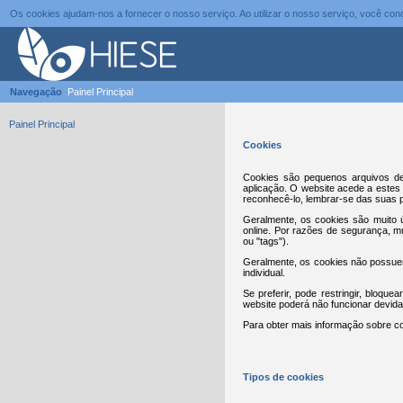
Os cookies ajudam-nos a fornecer o nosso serviço. Ao utilizar o nosso serviço, você c
Navegação
Painel Principal
Painel Principal
Cookies
Cookies são pequenos arquivos de
aplicação. O website acede a estes 
reconhecê-lo, lembrar-se das suas p
Geralmente, os cookies são muito ú
online. Por razões de segurança, 
ou "tags").
Geralmente, os cookies não possuem
individual.
Se preferir, pode restringir, bloqu
website poderá não funcionar devid
Para obter mais informação sobre co
Tipos de cookies