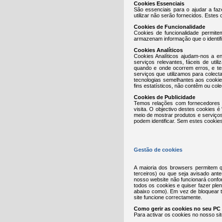
Cookies Essenciais
São essenciais para o ajudar a faz
utilizar não serão fornecidos. Estes
Cookies de Funcionalidade
Cookies de funcionalidade permit
armazenam informação que o identif
Cookies Analíticos
Cookies Analíticos ajudam-nos a e
serviços relevantes, fáceis de util
quando e onde ocorrem erros, e te
serviços que utilizamos para colec
tecnologias semelhantes aos cooki
fins estatísticos, não contêm ou col
Cookies de Publicidade
Temos relações com fornecedores c
visita. O objectivo destes cookies
meio de mostrar produtos e serviço
podem identificar. Sem estes cookie
Gestão de cookies
A maioria dos browsers permitem q
terceiros) ou que seja avisado ant
nosso website não funcionará confo
todos os cookies e quiser fazer ple
abaixo como). Em vez de bloquear t
site funcione correctamente.
Como gerir as cookies no seu PC
Para activar os cookies no nosso sit