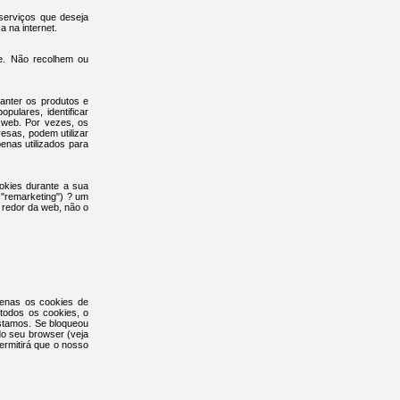
serviços que deseja
 na internet.
te. Não recolhem ou
anter os produtos e
pulares, identificar
 web. Por vezes, os
sas, podem utilizar
nas utilizados para
okies durante a sua
 "remarketing") ? um
 redor da web, não o
penas os cookies de
 todos os cookies, o
estamos. Se bloqueou
do seu browser (veja
ermitirá que o nosso