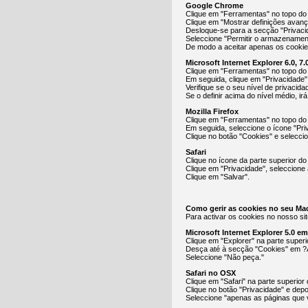
Google Chrome
Clique em "Ferramentas" no topo do 
Clique em "Mostrar definições avan
Desloque-se para a secção "Privacid
Seleccione "Permitir o armazenamen
De modo a aceitar apenas os cookies
Microsoft Internet Explorer 6.0, 7.0
Clique em "Ferramentas" no topo do
Em seguida, clique em "Privacidade"
Verifique se o seu nível de privacid
Se o definir acima do nível médio, ir
Mozilla Firefox
Clique em "Ferramentas" no topo do
Em seguida, seleccione o ícone "Pri
Clique no botão "Cookies" e selecci
Safari
Clique no ícone da parte superior do
Clique em "Privacidade", seleccione 
Clique em "Salvar".
Como gerir as cookies no seu Ma
Para activar os cookies no nosso sit
Microsoft Internet Explorer 5.0 e
Clique em "Explorer" na parte super
Desça até à secção "Cookies" em ?
Seleccione "Não peça."
Safari no OSX
Clique em "Safari" na parte superior
Clique no botão "Privacidade" e depo
Seleccione "apenas as páginas que v