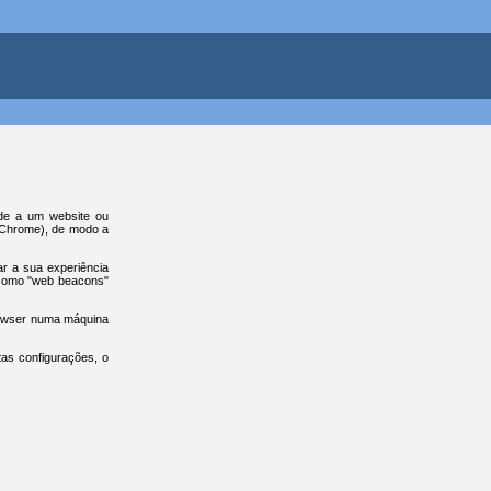
ede a um website ou
e Chrome), de modo a
ar a sua experiência
 como "web beacons"
browser numa máquina
tas configurações, o