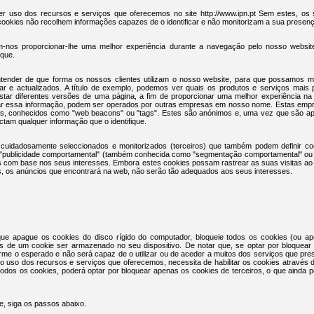
er uso dos recursos e serviços que oferecemos no site http://www.ipn.pt Sem estes, os 
 cookies não recolhem informações capazes de o identificar e não monitorizam a sua presença
em-nos proporcionar-lhe uma melhor experiência durante a navegação pelo nosso websi
ique.
ntender de que forma os nossos clientes utilizam o nosso website, para que possamos m
izar e actualizados. A título de exemplo, podemos ver quais os produtos e serviços mais po
star diferentes versões de uma página, a fim de proporcionar uma melhor experiência na
tar essa informação, podem ser operados por outras empresas em nosso nome. Estas empre
es, conhecidos como "web beacons" ou "tags". Estes são anónimos e, uma vez que são ape
ectam qualquer informação que o identifique.
uidadosamente seleccionados e monitorizados (terceiros) que também podem definir co
 é "publicidade comportamental" (também conhecida como "segmentação comportamental" ou
s com base nos seus interesses. Embora estes cookies possam rastrear as suas visitas ao
s, os anúncios que encontrará na web, não serão tão adequados aos seus interesses.
ue apague os cookies do disco rígido do computador, bloqueie todos os cookies (ou a
es de um cookie ser armazenado no seu dispositivo. De notar que, se optar por bloquear
rme o esperado e não será capaz de o utilizar ou de aceder a muitos dos serviços que pr
no uso dos recursos e serviços que oferecemos, necessita de habilitar os cookies através 
odos os cookies, poderá optar por bloquear apenas os cookies de terceiros, o que ainda p
e, siga os passos abaixo.