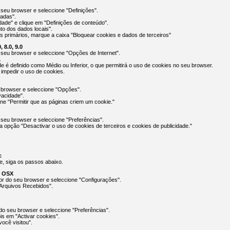
seu browser e seleccione "Definições".
çadas".
ade" e clique em "Definições de conteúdo".
to dos dados locais".
 primários, marque a caixa "Bloquear cookies e dados de terceiros"
, 8.0, 9.0
 seu browser e seleccione "Opções de Internet".
.
ade é definido como Médio ou Inferior, o que permitirá o uso de cookies no seu browser.
á impedir o uso de cookies.
 browser e seleccione "Opções".
vacidade".
one "Permitir que as páginas criem um cookie."
 seu browser e seleccione "Preferências".
a opção "Desactivar o uso de cookies de terceiros e cookies de publicidade."
c
e, siga os passos abaixo.
m OSX
ior do seu browser e seleccione "Configurações".
Arquivos Recebidos".
 do seu browser e seleccione "Preferências".
is em "Activar cookies".
ocê visitou".