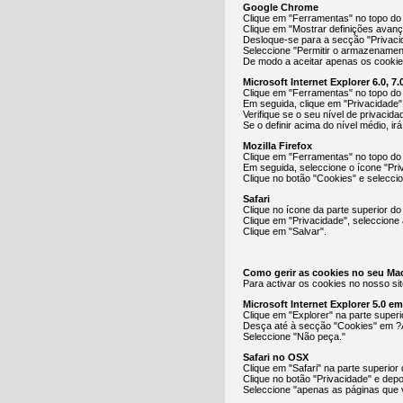
Google Chrome
Clique em "Ferramentas" no topo do 
Clique em "Mostrar definições avan
Desloque-se para a secção "Privacid
Seleccione "Permitir o armazenamen
De modo a aceitar apenas os cookies
Microsoft Internet Explorer 6.0, 7.0
Clique em "Ferramentas" no topo do
Em seguida, clique em "Privacidade"
Verifique se o seu nível de privacid
Se o definir acima do nível médio, ir
Mozilla Firefox
Clique em "Ferramentas" no topo do
Em seguida, seleccione o ícone "Pri
Clique no botão "Cookies" e selecci
Safari
Clique no ícone da parte superior do
Clique em "Privacidade", seleccione 
Clique em "Salvar".
Como gerir as cookies no seu Ma
Para activar os cookies no nosso sit
Microsoft Internet Explorer 5.0 e
Clique em "Explorer" na parte super
Desça até à secção "Cookies" em ?
Seleccione "Não peça."
Safari no OSX
Clique em "Safari" na parte superior
Clique no botão "Privacidade" e depo
Seleccione "apenas as páginas que v