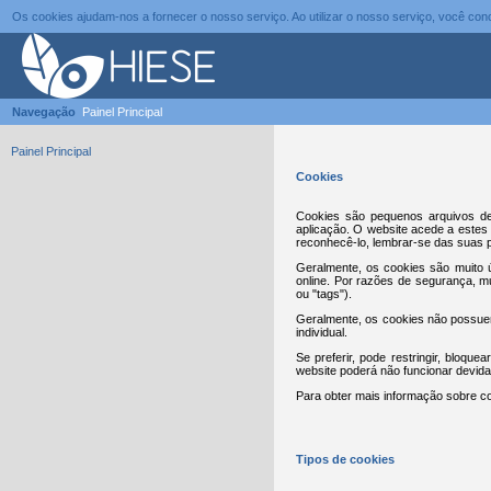
Os cookies ajudam-nos a fornecer o nosso serviço. Ao utilizar o nosso serviço, você c
Navegação
Painel Principal
Painel Principal
Cookies
Cookies são pequenos arquivos de
aplicação. O website acede a estes 
reconhecê-lo, lembrar-se das suas p
Geralmente, os cookies são muito ú
online. Por razões de segurança, 
ou "tags").
Geralmente, os cookies não possuem
individual.
Se preferir, pode restringir, bloqu
website poderá não funcionar devid
Para obter mais informação sobre co
Tipos de cookies