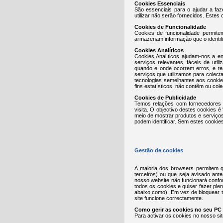
Cookies Essenciais
São essenciais para o ajudar a faz
utilizar não serão fornecidos. Estes
Cookies de Funcionalidade
Cookies de funcionalidade permit
armazenam informação que o identif
Cookies Analíticos
Cookies Analíticos ajudam-nos a e
serviços relevantes, fáceis de util
quando e onde ocorrem erros, e te
serviços que utilizamos para colec
tecnologias semelhantes aos cooki
fins estatísticos, não contêm ou col
Cookies de Publicidade
Temos relações com fornecedores c
visita. O objectivo destes cookies
meio de mostrar produtos e serviço
podem identificar. Sem estes cookie
Gestão de cookies
A maioria dos browsers permitem q
terceiros) ou que seja avisado ant
nosso website não funcionará confo
todos os cookies e quiser fazer ple
abaixo como). Em vez de bloquear t
site funcione correctamente.
Como gerir as cookies no seu PC
Para activar os cookies no nosso sit